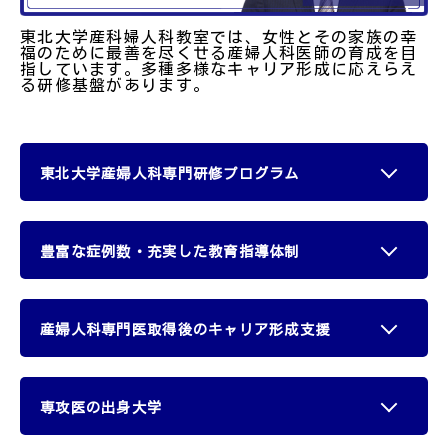
東北大学産科婦人科教室では、女性とその家族の幸
福のために最善を尽くせる産婦人科医師の育成を目
指しています。多種多様なキャリア形成に応えらえ
る研修基盤があります。
東北大学産婦人科専門研修プログラム
豊富な症例数・充実した教育指導体制
産婦人科専攻医必修 2026年度
研修マニュアル
産婦人科専門医取得のためには分娩数や手術執刀
数などの臨床経験の要件を満たす必要があります
産婦人科専門医取得後のキャリア形成支援
が、当プログラムでは、これまでの実績から約1
年から1年半でクリアすることができています。
東北大学産婦人科専門研修プログラムでは、豊富
な症例数と充実した教育指導体制から、臨床、研
究、両面において、理論的かつ実践的な経験を積
産婦人科指導医：71名
むことができ、基礎力と応用力、即戦力と将来性
専攻医の出身大学
大学院進学
を養うことができます。さらにプログラム修了後
のキャリアアップにもスムーズに移行することが
周産期専門医：24名
専門医取得後、医学博士取得を希望され