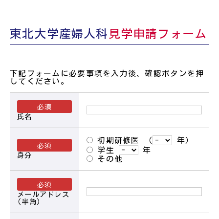
できます。
る方は大学院に進学することができま
す。大学院4年間のうち、2年半を研究専
婦人科腫瘍専門医：20名
念期間として、その他の期間は東北大学
専門研修期間（3年）+1年の中で、基幹施設の東
病院および教育関連病院で臨床に従事し
東北大学産婦人科
見学申請フォーム
北大学病院で1年間研修し、その他の期間は宮城
ます。学位取得後は、教員として研究の
県内外の教育関連病院で研修を行います。早めの
生殖医療専門医：10名
指導や高度な臨床技術の習得が可能にな
大学院進学を希望している先生や、奨学金などか
ります。また、国内外の留学も推奨して
ら研修病院に条件がある先生についても、対応し
います。
ております。
女性ヘルスケア専門医：12名
下記フォームに必要事項を入力後、確認ボタンを押
してください。
たとえ充実した研修を送る中でも、ワークライフ
内視鏡技術認定医（腹腔鏡）：26名
バランスに配慮した業務体制も目指しています。
時間外労働ゼロ目標、公休（年休やリフレッシュ
サブスペシャリティ習得
休暇）の積極的利用、男性の育休利用、女性のキ
氏名
ャリア支援など。
産婦人科専門医を取得した後、希望する
研修
が可能な病院
サブスペシャリティに応じて、東北大学
病院および教育関連病院での臨床研修を
初期研修医
（
年）
計画し、高度な専門臨床技能の習得や各
学生
年
種資格の取得を目指すことができます。
身分
その他
メールアドレス
(半角)