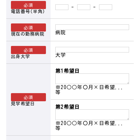
-
-
電話番号(半角)
病院
現在の勤務病院
東北大学病院
大学
出身大学
東北公済病院
第1希望日
宮城県立こども病院
※20○○年〇月×日希望...
等
見学希望日
第2希望日
仙台医療センター
※20○○年〇月×日希望...
等
仙台市立病院