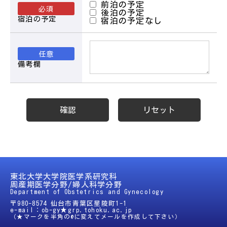
前泊の予定
後泊の予定
宿泊の予定
仙台赤十字病院
宿泊の予定なし
東北医科薬科大学若林病院
備考欄
東北大学大学院医学系研究科
周産期医学分野/婦人科学分野
Department of Obstetrics and Gynecology
〒980-8574 仙台市青葉区星陵町1-1
e-mail：ob-gy★grp.tohoku.ac.jp
（★マークを半角の@に変えてメールを作成して下さい）